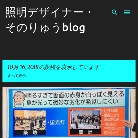
スキップしてメイン コンテンツに移動
照明デザイナー・
そのりゅうblog
10月 16, 2018の投稿を表示しています
すべて表示
投
稿